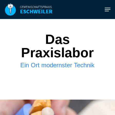
Skip
Men
to
main
content
Das
Praxislabor
Ein Ort modernster Technik